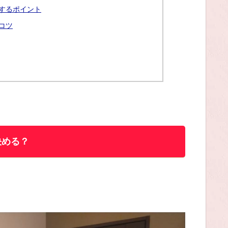
するポイント
コツ
決める？