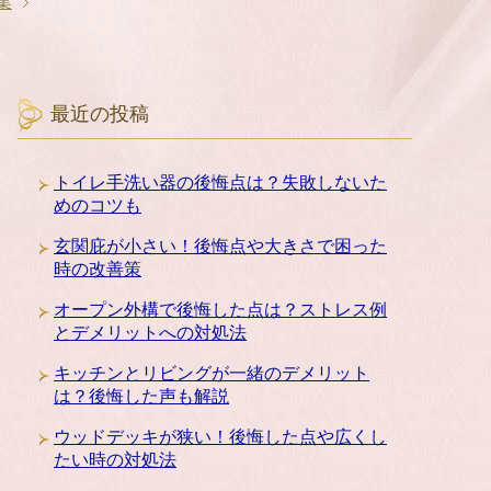
集
最近の投稿
トイレ手洗い器の後悔点は？失敗しないた
めのコツも
玄関庇が小さい！後悔点や大きさで困った
時の改善策
オープン外構で後悔した点は？ストレス例
とデメリットへの対処法
キッチンとリビングが一緒のデメリット
は？後悔した声も解説
ウッドデッキが狭い！後悔した点や広くし
たい時の対処法