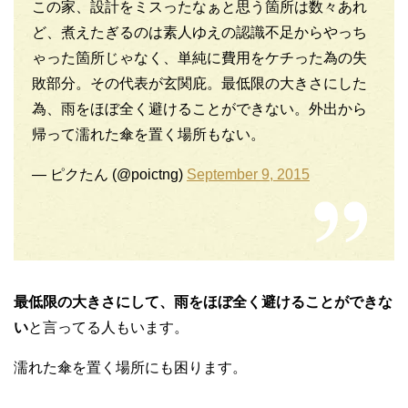
この家、設計をミスったなぁと思う箇所は数々あれ
ど、煮えたぎるのは素人ゆえの認識不足からやっち
ゃった箇所じゃなく、単純に費用をケチった為の失
敗部分。その代表が玄関庇。最低限の大きさにした
為、雨をほぼ全く避けることができない。外出から
帰って濡れた傘を置く場所もない。
— ピクたん (@poictng)
September 9, 2015
最低限の大きさにして、雨をほぼ全く避けることができな
い
と言ってる人もいます。
濡れた傘を置く場所にも困ります。