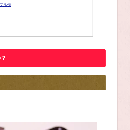
ブル例
つ？