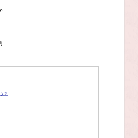
か
例
つ？