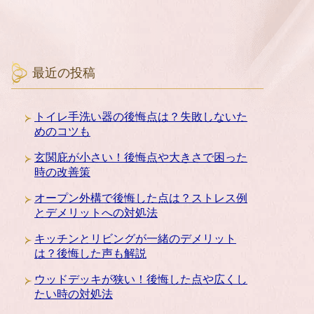
最近の投稿
トイレ手洗い器の後悔点は？失敗しないた
めのコツも
玄関庇が小さい！後悔点や大きさで困った
時の改善策
オープン外構で後悔した点は？ストレス例
とデメリットへの対処法
キッチンとリビングが一緒のデメリット
は？後悔した声も解説
ウッドデッキが狭い！後悔した点や広くし
たい時の対処法